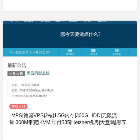
主机百科
LVPS|德国VPS|2核|1.5G内存|300G HDD|无限流
量|300M带宽|KVM|年付$35|Hetzner机房|大盘鸡|黑五