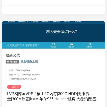
主机百科
LVPS|德国VPS|2核|1.5G内存|300G HDD|无限流
量|300M带宽|KVM|年付$35|Hetzner机房|大盘鸡|黑五