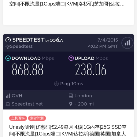
空间|不限流量|1Gbps端口|KVM|洛杉矶|芝加哥|达拉斯|
纽约
主机百科
测评评测
Unesty测评|优惠码|€2.49每月|4核|1G内存|25G SSD空
间|不限流量|1Gbps端口|KVM|达拉斯|德国|英国|加拿大