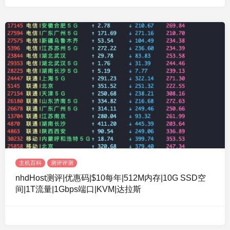
主机百科
测评评测
nhdHost测评|优惠码|$10每年|512M内存|10G SSD空
间|1T流量|1Gbps端口|KVM|达拉斯