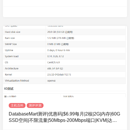
主机百科
测评评测
DatabaseMart测评|优惠码|$6.99每月|2核|2G|内存|60G
SSD空间|不限流量|50Mbps-200Mbps端口|KVM|达拉
斯