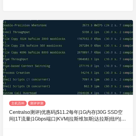
主机百科
测评评测
Centralso测评|优惠码|$11.2每年|1G内存|30G SSD空
间|1T流量|1Gbps端口|KVM|拉斯维加斯|达拉斯|纽约|法
国|澳大利亚