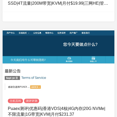
SSD|4T流量|200M带宽|KVM|月付$19.99|三网HE|管理
型VPS|适合做站
主机百科
测评评测
Puaex测评|优惠码|香港VDS|4核|4G内存|20G NVMe|
不限流量|1G带宽|KVM|月付$231.37