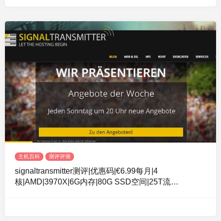
主机百科
测评评测
signaltransmitter测评|优惠码|€6.99每月|4
核|AMD|3970X|6G内存|80G SSD空间|25T流
量|250Mbps端口|KVM|德国