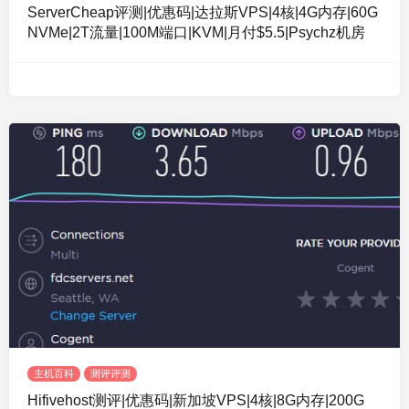
ServerCheap评测|优惠码|达拉斯VPS|4核|4G内存|60G
NVMe|2T流量|100M端口|KVM|月付$5.5|Psychz机房
主机百科
测评评测
Hifivehost测评|优惠码|新加坡VPS|4核|8G内存|200G