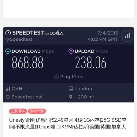
主机百科
测评评测
Unesty测评|优惠码|€2.49每月|4核|1G内存|25G SSD空
间|不限流量|1Gbps端口|KVM|达拉斯|德国|英国|加拿大