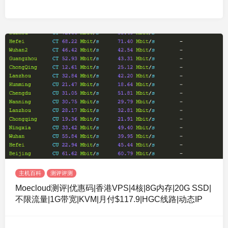
主机百科
测评评测
Moecloud测评|优惠码|香港VPS|4核|8G内存|20G SSD|
不限流量|1G带宽|KVM|月付$117.9|HGC线路|动态IP