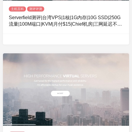
主机百科
测评评测
Serverfield测评|台湾VPS|1核|1G内存|10G SSD|250G
流量|100M端口|KVM|月付$15|Chief机房|三网延迟不错|
可看NF|个人适用