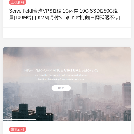
主机百科
Serverfield|台湾VPS|1核|1G内存|10G SSD|250G流
量|100M端口|KVM|月付$15|Chief机房|三网延迟不错|可
看NF|个人适用
主机百科