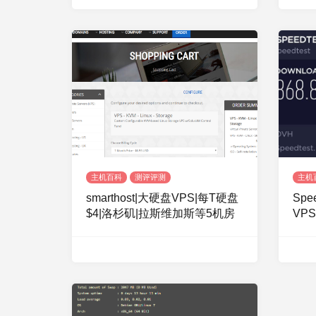
主机百科
测评评测
主机
smarthost|大硬盘VPS|每T硬盘
Spe
$4|洛杉矶|拉斯维加斯等5机房
VPS
NVM
3.1