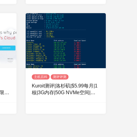
主机百科
测评评测
Kuroit测评|洛杉矶|$5.99每月|1
不限流
核|3G内存|50G NVMe空间|不
限流量|1Gbps带宽|KVM|洛杉矶