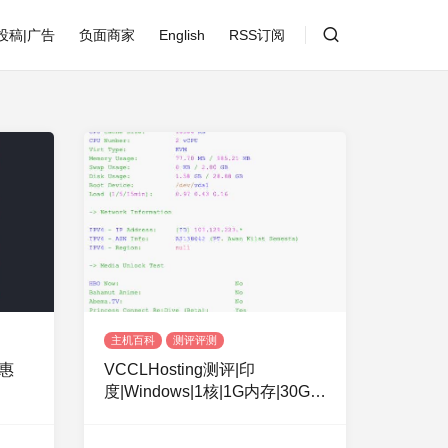
投稿|广告
负面商家
English
RSS订阅
主机百科
测评评测
优惠
VCCLHosting测评|印
度|Windows|1核|1G内存|30G硬
付
盘|1Gbp|10T流量|月付$4.39|月
付$189