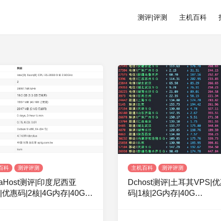
测评|评测
主机百科
百科
测评评测
主机百科
测评评测
jaHost测评|印度尼西亚
Dchost测评|土耳其VPS|
|优惠码|2核|4G内存|40G
码|1核|2G内存|40G
|1Gbps|不限流量|月付32
SSD|10Gbps|不限流量|月
$3.99