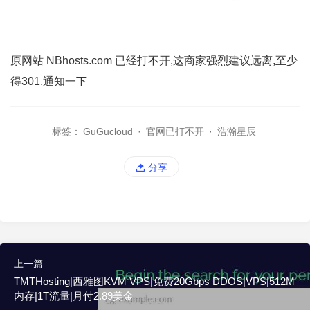
原网站 NBhosts.com 已经打不开,这商家强烈建议远离,至少
得301,通知一下
标签：
GuGucloud
·
官网已打不开
·
浩瀚星辰
分享
上一篇
TMTHosting|西雅图KVM VPS|免费20Gbps DDOS|VPS|512M
内存|1T流量|月付2.89美金