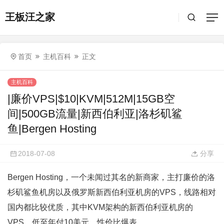
王板汪之家
首页
主机百科
正文
主机百科
|廉价VPS|$10|KVM|512M|15GB空
间|500GB流量|新西伯利亚|洛杉矶鲨
鱼|Bergen Hosting
2018-07-08
分享
Bergen Hosting，一个未闻过其名的新商家，主打廉价的洛
杉矶鲨鱼机房以及俄罗斯新西伯利亚机房的VPS，线路相对
国内都比较优质，其中KVM架构的新西伯利亚机房的
VPS，低至年付10美元，性价比爆表。