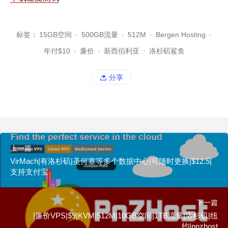
标签：
15GB空间
·
500GB流量
·
512M
·
Bergen Hosting
·
年付$10
·
廉价
·
新西伯利亚
·
洛杉矶鲨鱼
分享
上一篇
VirMach|有洛杉矶|圣何塞等多个数据中心|可随时更换|$12.5|
支持支付宝
下一篇
|廉价VPS|$9|KVM|512M|10GB空间|1TB流量|洛杉矶|纽
约|pnzhost