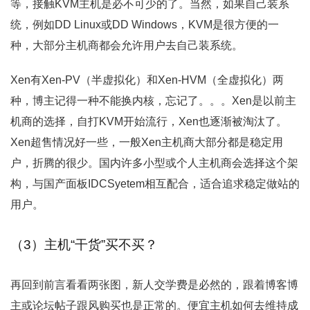
等，接触KVM主机是必不可少的了。当然，如果自己装系
统，例如DD Linux或DD Windows，KVM是很方便的一
种，大部分主机商都会允许用户去自己装系统。
Xen有Xen-PV（半虚拟化）和Xen-HVM（全虚拟化）两
种，博主记得一种不能换内核，忘记了。。。Xen是以前主
机商的选择，自打KVM开始流行，Xen也逐渐被淘汰了。
Xen超售情况好一些，一般Xen主机商大部分都是稳定用
户，折腾的很少。国内许多小型或个人主机商会选择这个架
构，与国产面板IDCSyetem相互配合，适合追求稳定做站的
用户。
（3）主机“干货”买不买？
再回到前言看看两张图，新人交学费是必然的，跟着博客博
主或论坛帖子跟风购买也是正常的。便宜主机如何去维持成