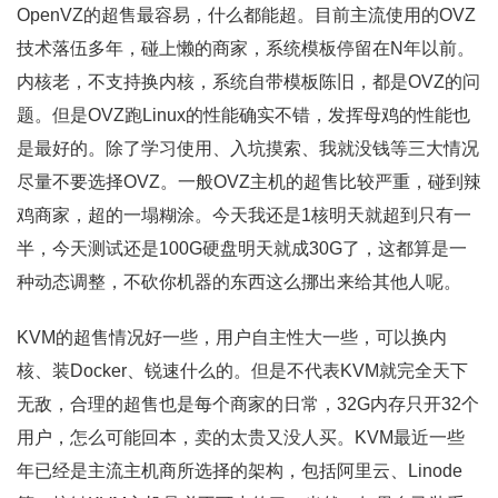
OpenVZ的超售最容易，什么都能超。目前主流使用的OVZ
技术落伍多年，碰上懒的商家，系统模板停留在N年以前。
内核老，不支持换内核，系统自带模板陈旧，都是OVZ的问
题。但是OVZ跑Linux的性能确实不错，发挥母鸡的性能也
是最好的。除了学习使用、入坑摸索、我就没钱等三大情况
尽量不要选择OVZ。一般OVZ主机的超售比较严重，碰到辣
鸡商家，超的一塌糊涂。今天我还是1核明天就超到只有一
半，今天测试还是100G硬盘明天就成30G了，这都算是一
种动态调整，不砍你机器的东西这么挪出来给其他人呢。
KVM的超售情况好一些，用户自主性大一些，可以换内
核、装Docker、锐速什么的。但是不代表KVM就完全天下
无敌，合理的超售也是每个商家的日常，32G内存只开32个
用户，怎么可能回本，卖的太贵又没人买。KVM最近一些
年已经是主流主机商所选择的架构，包括阿里云、Linode