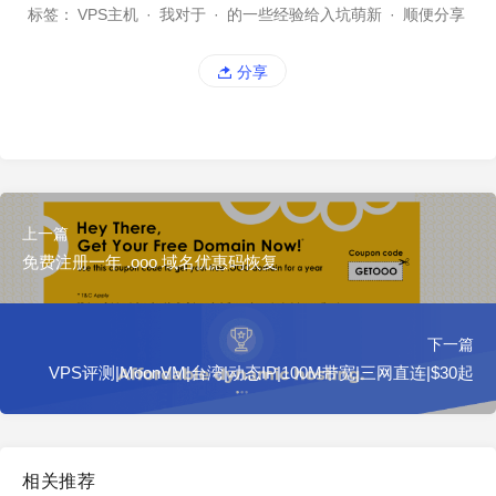
标签：
VPS主机
·
我对于
·
的一些经验给入坑萌新
·
顺便分享
分享
上一篇
免费注册一年 .ooo 域名优惠码恢复
下一篇
VPS评测|MoonVM|台湾|动态IP|100M带宽|三网直连|$30起
相关推荐