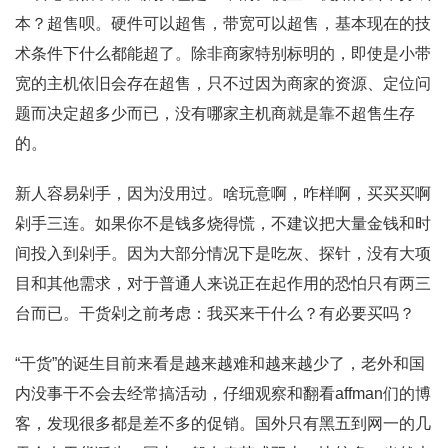
本？超售呗。硬件可以超售，带宽可以超售，基本现在的技
术条件下什么都能超了。除非商家特别标明的，即使是小带
宽的主机依旧会存在超售，只不过因为商家的资源、定位问
题而决定超多少而已，没有哪家主机商就是靠不超售生存
的。
新人容易剁手，因为没用过。啥玩意啊，咋样啊，买买买啊
剁手三连。如果你不是钱多烧得慌，不建议把大量金钱和时
间投入到剁手。因为大部分情况下是吃灰、探针，没有大项
目和其他需求，对于普通人来说正在起作用的恐怕只有两三
台而已。干货剁之前考虑：我买来干什么？有必要买吗？
“干货”的诞生目前来看是越来越难和越来越少了，老外和国
内没事干不会去经常搞活动，仔细观察和翻看affman们的博
客，发现很多都是差不多的促销。国外只有黑五到网一的几