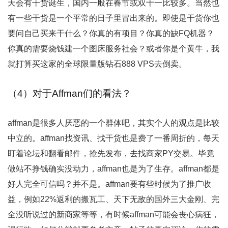
天会有干货诞生，国内一般在春节或双十一比较多。当然也
有一些干货是一个平常的日子里冒出来的。即使是干货你也
要问自己买来干什么？你真的有项目？你真的缺FQ机器？
你真的需要烧钱建一个图床服务社会？或者你是个黄牛，我
就打算买这家的全球限量版钻石888 VPS去倒卖。
（4）对于Affman们的看法？
affman是很多人厌恶的一个群体吧，其实个人的观点是比较
中立的。affman找资讯、找干货也是费了一番周折的，每天
盯着论坛和翻看邮件，抢先发布，去找商家PY交易。毕竟
做站不挣钱确实没动力，affman也是为了生存。affman都是
好人完全可信吗？并不是。affman要有些时候为了推广收
益，例如22%返利的搬瓦工、天下无敌的国外三大金刚、完
全没听说过的新商家等等，有时候affman可能会丧心病狂，