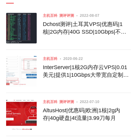
主机百科
测评评测
2022-08-07
Dchost测评|土耳其VPS|优惠码|1
核|2G内存|40G SSD|10Gbps|不限
流量|月付$3.99
主机百科
2020-06-22
InterServer|1核2G内存云VPS|0.01
美元|提供1|10Gbps大带宽自定制配
置服务器
主机百科
测评评测
2022-07-10
AltusHost|优惠码|欧洲|1核|2g内
存|40g硬盘|4t流量|3.99刀每月