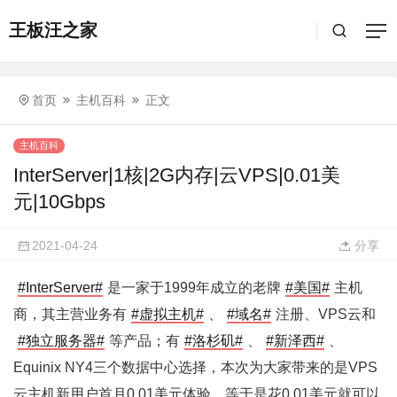
王板汪之家
首页
主机百科
正文
主机百科
InterServer|1核|2G内存|云VPS|0.01美
元|10Gbps
2021-04-24
分享
#InterServer#
是一家于1999年成立的老牌
#美国#
主机
商，其主营业务有
#虚拟主机#
、
#域名#
注册、VPS云和
#独立服务器#
等产品；有
#洛杉矶#
、
#新泽西#
、
Equinix NY4三个数据中心选择，本次为大家带来的是VPS
云主机新用户首月0.01美元体验，等于是花0.01美元就可以