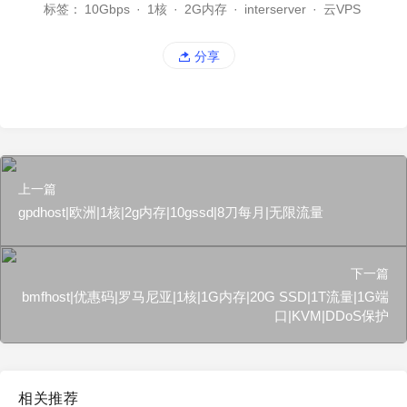
标签：
10Gbps
·
1核
·
2G内存
·
interserver
·
云VPS
分享
上一篇
gpdhost|欧洲|1核|2g内存|10gssd|8刀每月|无限流量
下一篇
bmfhost|优惠码|罗马尼亚|1核|1G内存|20G SSD|1T流量|1G端
口|KVM|DDoS保护
相关推荐