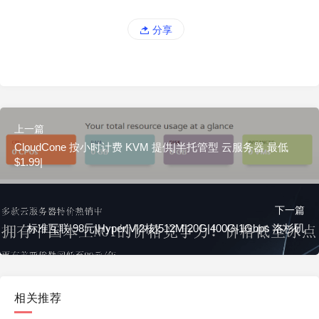
分享
上一篇
CloudCone 按小时计费 KVM 提供|半托管型 云服务器 最低
$1.99|
下一篇
标准互联 98元|Hyper|V|2核|512M|20G|400G|1Gbps 洛杉矶
相关推荐