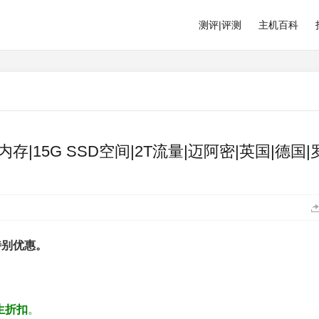
测评|评测
主机百科
12M内存|15G SSD空间|2T流量|迈阿密|英国|德国
的特别优惠。
生折扣
。