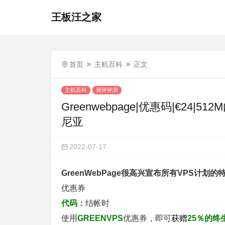
王板汪之家
首页
主机百科
正文
主机百科
测评评测
Greenwebpage|优惠码|€24|5
尼亚
2022-07-17
GreenWebPage很高兴宣布所有VPS计划
优惠券
代码：
结帐时
使用
GREENVPS
优惠券，即可
获赠
25％的终