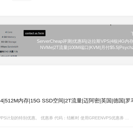
ServerCheap评测|优惠码|达拉斯VPS|4核|4G内存
NVMe|2T流量|100M端口|KVM|月付$5.5|Psyc
|€24|512M内存|15G SSD空间|2T流量|迈阿密|英国|德国|
有VPS计划的特别优惠。 优惠券 代码：结帐时 使用GREENVPS优惠券 …