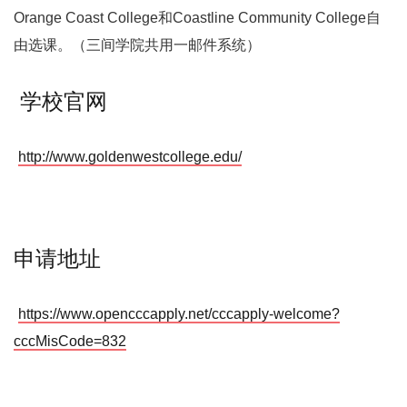
Orange Coast College和Coastline Community College自
由选课。（三间学院共用一邮件系统）
学校官网
http://www.goldenwestcollege.edu/
申请地址
https://www.opencccapply.net/cccapply-welcome?
cccMisCode=832