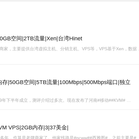
|50GB空间|2TB流量|Xen|台湾Hinet
，台湾商家，主要提供台湾虚拟主机、分销主机、VPS等，VPS基于Xen，数据 
GB内存|50GB空间|5TB流量|100Mbps|500Mbps端口|独立
AuroraCloud，#国人#商家，2019年下半年成立，测评介绍过多次。现在发布了河南#移动##KVM# …
VM VPS|2GB内存|3|37美金|
，运营多年，也算是老牌商家了。他家线路是#pcww##西雅图#，之前主要是# 