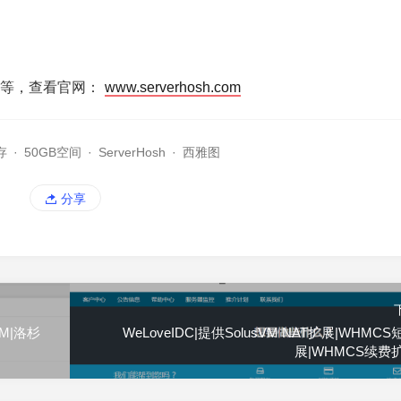
PS等，查看官网：
www.serverhosh.com
存
·
50GB空间
·
ServerHosh
·
西雅图
分享
VM|洛杉
WeLoveIDC|提供SolusVM NAT扩展|WHMC
展|WHMCS续费