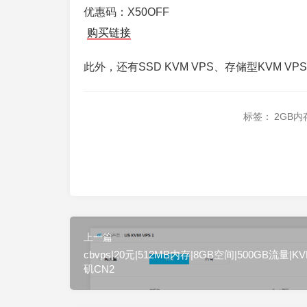
优惠码：X50OFF
购买链接
此外，还有SSD KVM VPS、存储型KVM V
标签：
2GB内
上一篇
cbvps|20元|512MB内存|8GB空间|500GB流量|K
矶CN2