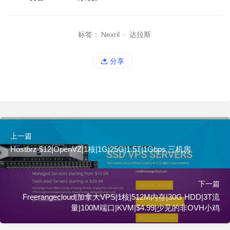
标签：
Nexril
·
达拉斯
分享
上一篇
Hostbrz $12|OpenVZ|1核|1G|25G|1.5T|1Gbps 三机房
下一篇
Freerangecloud|加拿大VPS|1核|512M内存|30G HDD|3T流
量|100M端口|KVM|$4.99|少见的非OVH小鸡