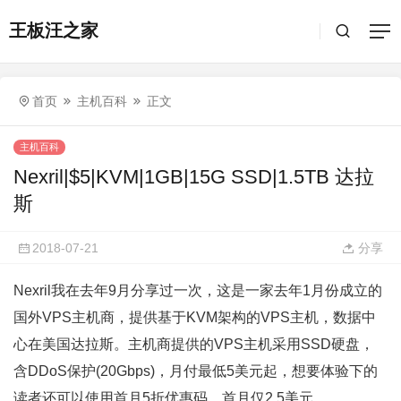
王板汪之家
首页
主机百科
正文
主机百科
Nexril|$5|KVM|1GB|15G SSD|1.5TB 达拉
斯
2018-07-21
分享
Nexril
我在去年9月分享过一次，这是一家去年1月份成立的
国外VPS主机商，提供基于
KVM
架构的VPS主机，数据中
心在美国
达拉斯
。主机商提供的VPS主机采用SSD硬盘，
含DDoS保护(20Gbps)，月付最低5美元起，想要体验下的
读者还可以使用首月5折优惠码，首月仅2.5美元。