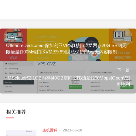
上一篇
OffshoreDedicated|保加利亚VPS|1核|512M内存20G SSD|无
限流量|100M端口|KVM|$9.99|隐私保护|做站无内容限制
下一篇
MScloud|€2|1GB内存|40GB空间|1TB流量|200Mbps|OpenVZ|
奥地利
相关推荐
主机百科
2021-06-10