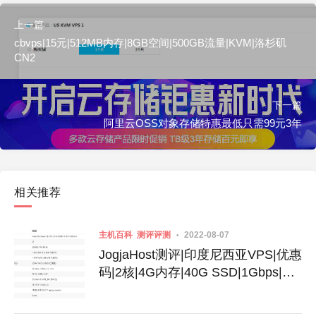
上一篇
cbvps|15元|512MB内存|8GB空间|500GB流量|KVM|洛杉矶
CN2
下一篇
阿里云OSS对象存储特惠最低只需99元3年
相关推荐
主机百科
测评评测
2022-08-07
JogjaHost测评|印度尼西亚VPS|优惠
码|2核|4G内存|40G SSD|1Gbps|不
限流量|月付32美元