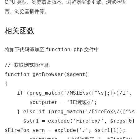
CPU 类型、浏览器及版本、浏览器渲染引擎、浏览器语
言、浏览器插件等。
相关函数
function.php
将如下代码添加至
文件中
// 获取浏览器信息
function
getBrowser
($agent)
{

if
 (preg_match(
'/MSIE\s([^\s|;]+)/i'
, $
        $outputer = 
'IE浏览器'
;

    } 
else
if
 (preg_match(
'/FireFox\/([^\s]
      $str1 = explode(
'Firefox/'
, $regs[
0
]);
$FireFox_vern = explode(
'.'
, $str1[
1
]);
