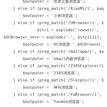
        $outputer = 
'世界之窗浏览器'
;

    } 
else
if
 (preg_match(
'/XiaoMi/i'
, $age
        $outputer = 
'小米浏览器'
;

    } 
else
if
 (preg_match(
'/UBrowser/i'
, $a
              $str1 = explode(
'rowser/'
,  $
$UCBrowser_vern = explode(
'.'
, $str1[
1
]);

        $outputer = 
'UC浏览器 '
.$UCBrowser_v
    } 
else
if
 (preg_match(
'/mailapp/i'
, $ag
        $outputer = 
'email内嵌浏览器'
;

    } 
else
if
 (preg_match(
'/2345Explorer/i'
        $outputer = 
'2345浏览器'
;

    } 
else
if
 (preg_match(
'/Sleipnir/i'
, $a
        $outputer = 
'神马浏览器'
;

    } 
else
if
 (preg_match(
'/YaBrowser/i'
, $
        $outputer = 
'Yandex浏览器'
;
