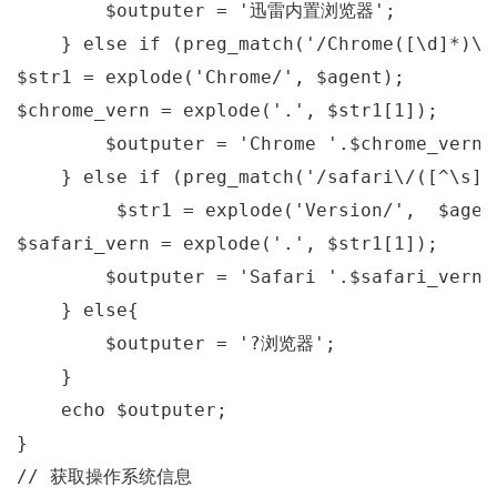
        $outputer = 
'迅雷内置浏览器'
;

    } 
else
if
 (preg_match(
'/Chrome([\d]*)\/
$str1 = explode(
'Chrome/'
, $agent);

$chrome_vern = explode(
'.'
, $str1[
1
]);

        $outputer = 
'Chrome '
.$chrome_vern[
    } 
else
if
 (preg_match(
'/safari\/([^\s]+
         $str1 = explode(
'Version/'
,  $agent
$safari_vern = explode(
'.'
, $str1[
1
]);

        $outputer = 
'Safari '
.$safari_vern[
    } 
else
{

        $outputer = 
'?浏览器'
;

    }

echo
 $outputer;

// 获取操作系统信息