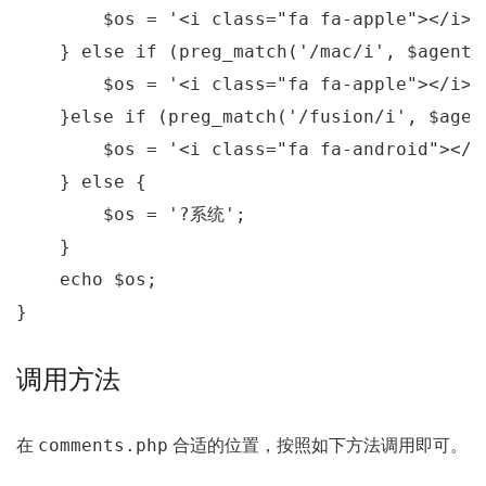
        $os = 
'<i class="fa fa-apple"></i>'
    } 
else
if
 (preg_match(
'/mac/i'
, $agent))
        $os = 
'<i class="fa fa-apple"></i>'
    }
else
if
 (preg_match(
'/fusion/i'
, $agen
        $os = 
'<i class="fa fa-android"></i
    } 
else
 {

        $os = 
'?系统'
;

    }

echo
 $os;

}
调用方法
comments.php
在
合适的位置，按照如下方法调用即可。