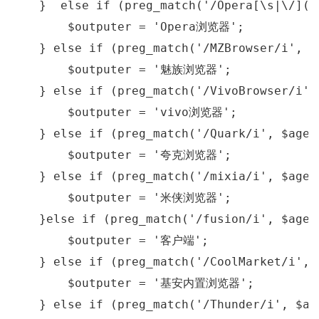
    }  
else
if
 (preg_match(
'/Opera[\s|\/]([
        $outputer = 
'Opera浏览器'
;

    } 
else
if
 (preg_match(
'/MZBrowser/i'
, $
        $outputer = 
'魅族浏览器'
;

    } 
else
if
 (preg_match(
'/VivoBrowser/i'
,
        $outputer = 
'vivo浏览器'
;

    } 
else
if
 (preg_match(
'/Quark/i'
, $agen
        $outputer = 
'夸克浏览器'
;

    } 
else
if
 (preg_match(
'/mixia/i'
, $agen
        $outputer = 
'米侠浏览器'
;

    }
else
if
 (preg_match(
'/fusion/i'
, $agen
        $outputer = 
'客户端'
;

    } 
else
if
 (preg_match(
'/CoolMarket/i'
, 
        $outputer = 
'基安内置浏览器'
;

    } 
else
if
 (preg_match(
'/Thunder/i'
, $ag