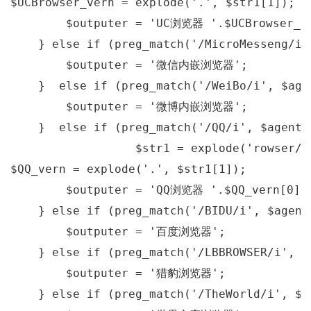
$UCBrowser_vern = explode(
'.'
, $str1[
1
]);

        $outputer = 
'UC浏览器 '
.$UCBrowser_v
    } 
else
if
 (preg_match(
'/MicroMesseng/i'
        $outputer = 
'微信内嵌浏览器'
;

    }  
else
if
 (preg_match(
'/WeiBo/i'
, $age
        $outputer = 
'微博内嵌浏览器'
;

    }  
else
if
 (preg_match(
'/QQ/i'
, $agent,
                  $str1 = explode(
'rowser/'
$QQ_vern = explode(
'.'
, $str1[
1
]);

        $outputer = 
'QQ浏览器 '
.$QQ_vern[
0
];

    } 
else
if
 (preg_match(
'/BIDU/i'
, $agent
        $outputer = 
'百度浏览器'
;

    } 
else
if
 (preg_match(
'/LBBROWSER/i'
, $
        $outputer = 
'猎豹浏览器'
;

    } 
else
if
 (preg_match(
'/TheWorld/i'
, $a