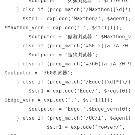
        $outputer = 
'火狐浏览器 '
. $FireFox_v
    } 
else
if
 (preg_match(
'/Maxthon([\d]*)\
      $str1 = explode(
'Maxthon/'
, $agent);

$Maxthon_vern = explode(
'.'
, $str1[
1
]);

        $outputer = 
'傲游浏览器 '
.$Maxthon_ve
    } 
else
if
 (preg_match(
'#SE 2([a-zA-Z0-9
        $outputer = 
'搜狗浏览器'
;

    } 
else
if
 (preg_match(
'#360([a-zA-Z0-9.
$outputer = 
'360浏览器'
;

    } 
else
if
 (preg_match(
'/Edge([\d]*)\/([
        $str1 = explode(
'Edge/'
, $regs[
0
]);

$Edge_vern = explode(
'.'
, $str1[
1
]);

        $outputer = 
'Edge '
.$Edge_vern[
0
];

    } 
else
if
 (preg_match(
'/UC/i'
, $agent)) 
              $str1 = explode(
'rowser/'
,  $