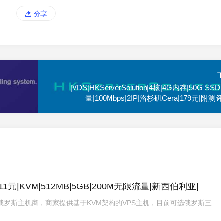
分享
|VDS|HKServerSolution|4核|4G内存|50G SS
量|100Mbps|2IP|洛杉矶Cera|179元|附
|11元|KVM|512MB|5GB|200M无限流量|新西伯利亚|
006年的俄罗斯主机商，商家提供基于KVM架构的VPS主机，目前可选俄罗斯三 …