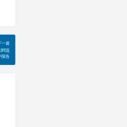
下一篇
D|3T流
测评报告