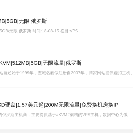
512MB|5GB|无限 俄罗斯
B/5GB/无限 俄罗斯 时间:18-08-15 栏目:VPS …
KVM|512MB|5GB|无限流量|俄罗斯
网站自述始于1999年，查域名貌似注册自2007年，商家网站提供虚拟主机、
e SSD硬盘|1.57美元起|200M无限流量|免费换机房换IP
006年的俄罗斯主机商，主要提供基于#KVM#架构的VPS主机，数据中心为俄 …