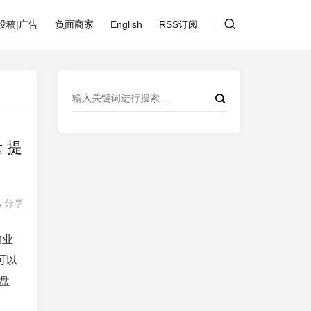
投稿|广告
负面商家
English
RSS订阅
量 提
分享
的业
可以
D盘