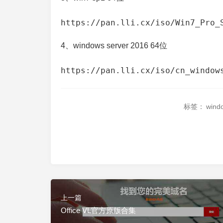
https:
//pan
.lli.cx/iso/Win7_Pro_
4、windows server 2016 64位
https:
//pan.lli.cx/iso/cn_window
标签：
win
上一篇
Office VL官方原版合集