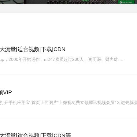
|大流量|适合视频|下载|CDN
Group，2000年开始运作，m247雇员超过200人，资历深、财力雄 …
VIP
1.打开手机应用宝-首页上面图片“上微视免费立领腾讯视频会员” 2.进去就
|大流量|适合视频|下载|CDN等