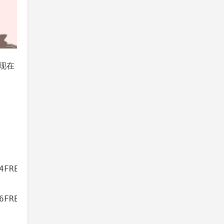
现在
4FRE_ZH-CN_ZERO.iso

6FRE_ZH-CN_ZERO.iso