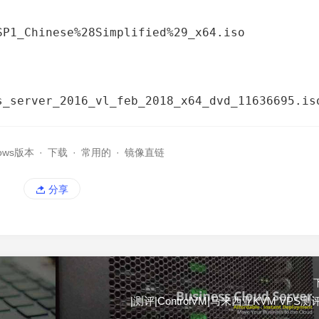
SP1_Chinese%28Simplified%29_x64.iso
s_server_2016_vl_feb_2018_x64_dvd_11636695.is
dows版本
·
下载
·
常用的
·
镜像直链
分享
|测评|ControlVM|马来西亚KVM VPS