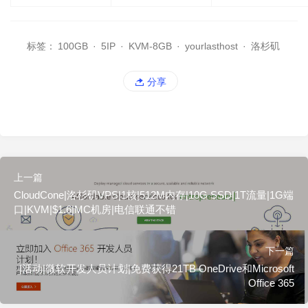
标签：
100GB
·
5IP
·
KVM-8GB
·
yourlasthost
·
洛杉矶
分享
上一篇
CloudCone|洛杉矶VPS|1核|512M内存|10G SSD|1T流量|1G端
口|KVM|$1.6|MC机房|电信联通不错
下一篇
|活动|微软开发人员计划|免费获得21TB OneDrive和Microsoft
Office 365