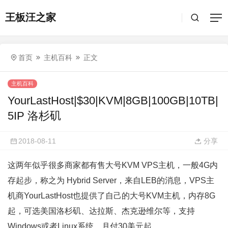
王板汪之家
首页
主机百科
正文
主机百科
YourLastHost|$30|KVM|8GB|100GB|10TB|
5IP 洛杉矶
2018-08-11
分享
这两年似乎很多商家都有售大号
KVM
VPS主机，一般4G内
存起步，称之为 Hybrid Server，来自LEB的消息，VPS主
机商
YourLastHost
也提供了自己的大号
KVM
主机，内存8G
起，可选美国
洛杉矶
、
达拉斯
、杰克逊维尔等，支持
Windows或者Linux系统，月付30美元起。