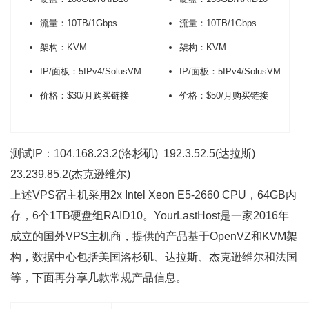
流量：10TB/1Gbps
流量：10TB/1Gbps
架构：KVM
架构：KVM
IP/面板：5IPv4/SolusVM
IP/面板：5IPv4/SolusVM
价格：$30/月
购买链接
价格：$50/月
购买链接
测试IP：104.168.23.2(
洛杉矶
) 192.3.52.5(
达拉斯
)
23.239.85.2(杰克逊维尔)
上述VPS宿主机采用2x Intel Xeon E5-2660 CPU，64GB内
存，6个1TB硬盘组RAID10。
YourLastHost
是一家2016年
成立的国外VPS主机商，提供的产品基于
OpenVZ
和KVM架
构，数据中心包括美国
洛杉矶
、
达拉斯
、杰克逊维尔和法国
等，下面再分享几款常规产品信息。