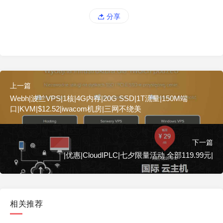
分享
上一篇
Webh|波兰VPS|1核|4G内存|20G SSD|1T流量|150M端
口|KVM|$12.52|iwacom机房|三网不绕美
下一篇
|优惠|CloudIPLC|七夕限量活动 全部119.99元|
相关推荐