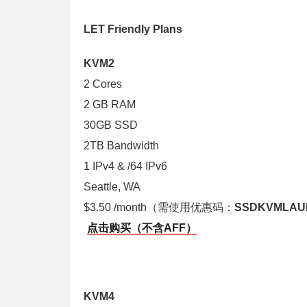
LET Friendly Plans
KVM2
2 Cores
2 GB RAM
30GB SSD
2TB Bandwidth
1 IPv4 & /64 IPv6
Seattle, WA
$3.50 /month（需使用优惠码：
SSDKVMLAU
点击购买（不含AFF）
KVM4