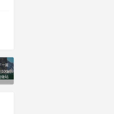
下一篇
|10G
美|做站