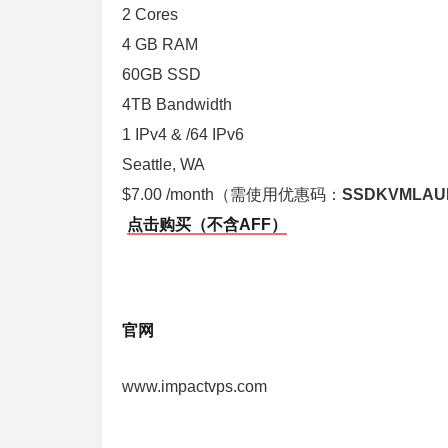
2 Cores
4 GB RAM
60GB SSD
4TB Bandwidth
1 IPv4 & /64 IPv6
Seattle, WA
$7.00 /month（需使用优惠码：
SSDKVMLAU
点击购买（不含AFF）
官网
www.impactvps.com