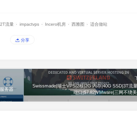
2T流量
·
impactvps
·
Incero机房
·
西雅图
·
适合做站
分享
Swissmade|瑞士VPS|2核|2G 内存|40G SSD|3T流量
|服务器
端口|$7.82|VMware|三网不绕