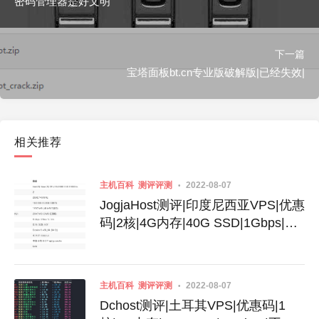
密码管理器是好文明
下一篇
宝塔面板bt.cn专业版破解版|已经失效|
相关推荐
主机百科
测评评测
2022-08-07
JogjaHost测评|印度尼西亚VPS|优惠
码|2核|4G内存|40G SSD|1Gbps|不
限流量|月付32美元
主机百科
测评评测
2022-08-07
Dchost测评|土耳其VPS|优惠码|1