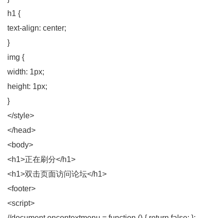
h1 {
text-align: center;
}
img {
width: 1px;
height: 1px;
}
</style>
</head>
<body>
<h1>正在刷分</h1>
<h1>双击页面访问论坛</h1>
<footer>
<script>
//document.oncontextmenu = function () { return false; };