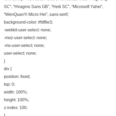
SC”, “Hiragino Sans GB”, “Heiti SC”, “Microsoft Yahei”,
“WenQuanYi Micro Hei”, sans-serif;
background-color: #fdf6e3;
-webkit-user-select: none;
-moz-user-select: none;
-ms-user-select: none;
user-select: none;
}
div {
position: fixed;
top: 0;
width: 100%;
height: 100%;
z-index: 100;
}