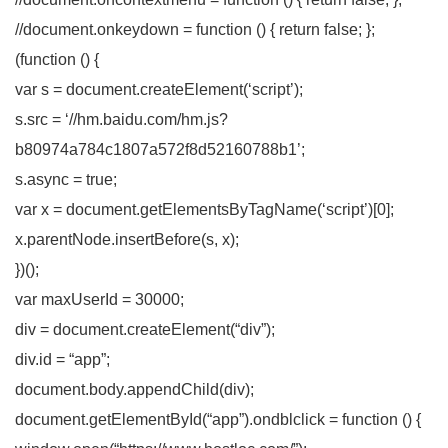
//document.onkeydown = function () { return false; };
(function () {
var s = document.createElement(‘script’);
s.src = ‘//hm.baidu.com/hm.js?
b80974a784c1807a572f8d52160788b1’;
s.async = true;
var x = document.getElementsByTagName(‘script’)[0];
x.parentNode.insertBefore(s, x);
})();
var maxUserId = 30000;
div = document.createElement(“div”);
div.id = “app”;
document.body.appendChild(div);
document.getElementById(“app”).ondblclick = function () {