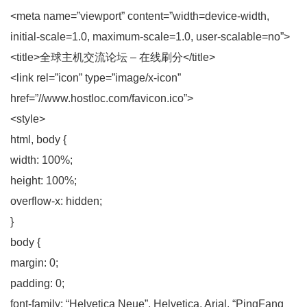
<meta name=”viewport” content=”width=device-width,
initial-scale=1.0, maximum-scale=1.0, user-scalable=no”>
<title>全球主机交流论坛 – 在线刷分</title>
<link rel=”icon” type=”image/x-icon”
href=”//www.hostloc.com/favicon.ico”>
<style>
html, body {
width: 100%;
height: 100%;
overflow-x: hidden;
}
body {
margin: 0;
padding: 0;
font-family: “Helvetica Neue”, Helvetica, Arial, “PingFang