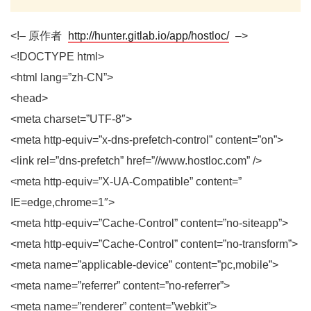
<!– 原作者
http://hunter.gitlab.io/app/hostloc/
–>
<!DOCTYPE html>
<html lang=”zh-CN”>
<head>
<meta charset=”UTF-8″>
<meta http-equiv=”x-dns-prefetch-control” content=”on”>
<link rel=”dns-prefetch” href=”//www.hostloc.com” />
<meta http-equiv=”X-UA-Compatible” content=”
IE=edge,chrome=1″>
<meta http-equiv=”Cache-Control” content=”no-siteapp”>
<meta http-equiv=”Cache-Control” content=”no-transform”>
<meta name=”applicable-device” content=”pc,mobile”>
<meta name=”referrer” content=”no-referrer”>
<meta name=”renderer” content=”webkit”>