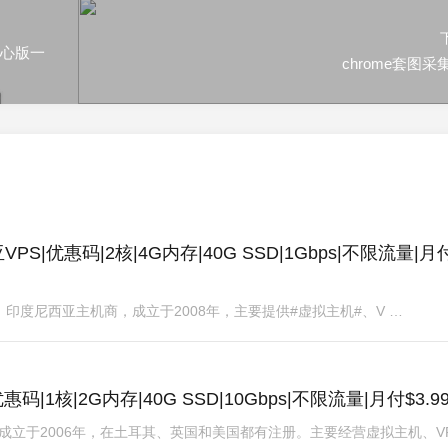
开心版一
chrome套图采
亚VPS|优惠码|2核|4G内存|40G SSD|1Gbps|不限流量|月
aHost，印度尼西亚主机商，成立于2008年，主要提供#虚拟主机#、V …
惠码|1核|2G内存|40G SSD|10Gbps|不限流量|月付$3.9
T，成立于2006年，在土耳其、英国和美国都有注册。主要经营虚拟主机、VP