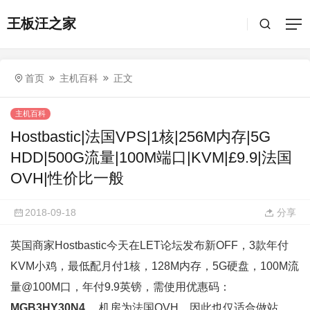
王板汪之家
首页
主机百科
正文
主机百科
Hostbastic|法国VPS|1核|256M内存|5G
HDD|500G流量|100M端口|KVM|£9.9|法国
OVH|性价比一般
2018-09-18
分享
英国商家Hostbastic今天在LET论坛发布新OFF，3款年付
KVM小鸡，最低配月付1核，128M内存，5G硬盘，100M流
量@100M口，年付9.9英镑，需使用优惠码：
MGB3HY30N4
，机房为法国OVH，因此也仅适合做站，