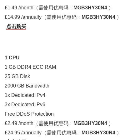
£1.49 /month（需使用优惠码：
MGB3HY30N4
）
£14.99 /annually（需使用优惠码：
MGB3HY30N4
）
点击购买
1 CPU
1 GB DDR4 ECC RAM
25 GB Disk
2000 GB Bandwidth
1x Dedicated IPv4
3x Dedicated IPv6
Free DDoS Protection
£2.49 /month（需使用优惠码：
MGB3HY30N4
）
£24.95 /annually（需使用优惠码：
MGB3HY30N4
）