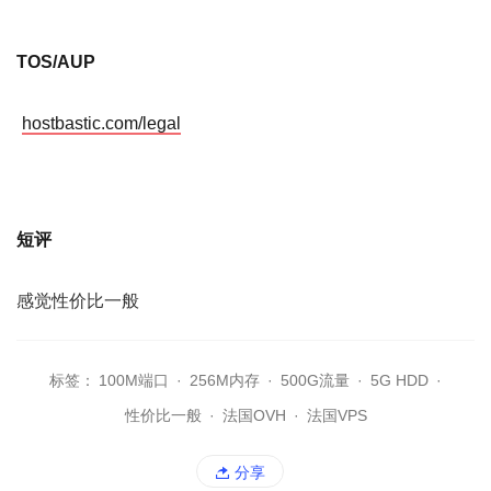
TOS/AUP
hostbastic.com/legal
短评
感觉性价比一般
标签：
100M端口
·
256M内存
·
500G流量
·
5G HDD
·
性价比一般
·
法国OVH
·
法国VPS
分享