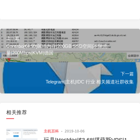
上一篇
Contabo|€4.99|8GB内存|200GB SSD空间|不限流
量|200Mbps|KVM|德国
下一篇
Telegram|主机|IDC 行业 相关频道社群收集
相关推荐
主机百科
2019-10-06