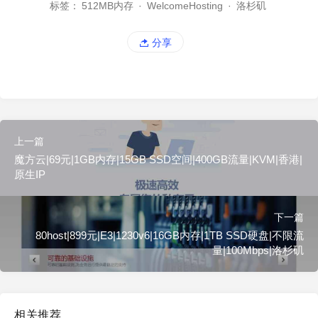
标签：
512MB内存
·
WelcomeHosting
·
洛杉矶
分享
上一篇
魔方云|69元|1GB内存|15GB SSD空间|400GB流量|KVM|香港|
原生IP
下一篇
80host|899元|E3|1230v6|16GB内存|1TB SSD硬盘|不限流
量|100Mbps|洛杉矶
相关推荐