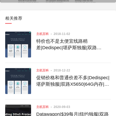
相关推荐
主机百科
2018-11-02
特价也不是太便宜线路稍
差|Dedispec|堪萨斯独服|双路
E5|2660v1|64G内存|4T HDD|100T
流量|1G端口|5IPs|$59|大盘鸡|特价
独服
主机百科
2018-12-22
促销价格和普通价差不多|Dedispec|
堪萨斯独服|双路X5650|64G内存|2T
HDD|10T流量|1G端口|5IPs|$49|特
价独服|圣诞促销
主机百科
2020-09-03
Datawagon|$39每月|纽约独服|双路