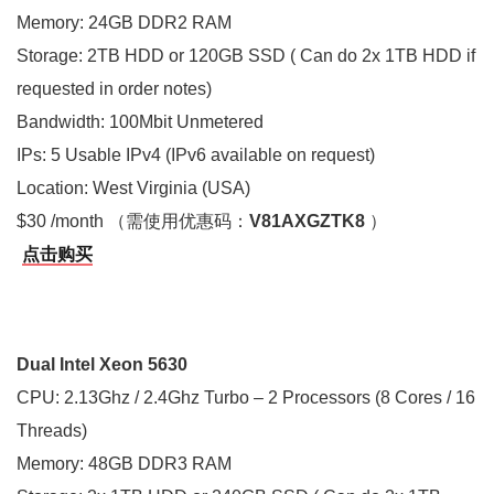
Memory: 24GB DDR2 RAM
Storage: 2TB HDD or 120GB SSD ( Can do 2x 1TB HDD if
requested in order notes)
Bandwidth: 100Mbit Unmetered
IPs: 5 Usable IPv4 (IPv6 available on request)
Location: West Virginia (USA)
$30 /month （需使用优惠码：
V81AXGZTK8
）
点击购买
Dual Intel Xeon 5630
CPU: 2.13Ghz / 2.4Ghz Turbo – 2 Processors (8 Cores / 16
Threads)
Memory: 48GB DDR3 RAM