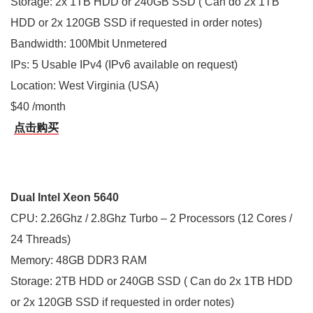
Storage: 2x 1TB HDD or 240GB SSD ( Can do 2x 1TB
HDD or 2x 120GB SSD if requested in order notes)
Bandwidth: 100Mbit Unmetered
IPs: 5 Usable IPv4 (IPv6 available on request)
Location: West Virginia (USA)
$40 /month
点击购买
Dual Intel Xeon 5640
CPU: 2.26Ghz / 2.8Ghz Turbo – 2 Processors (12 Cores /
24 Threads)
Memory: 48GB DDR3 RAM
Storage: 2TB HDD or 240GB SSD ( Can do 2x 1TB HDD
or 2x 120GB SSD if requested in order notes)