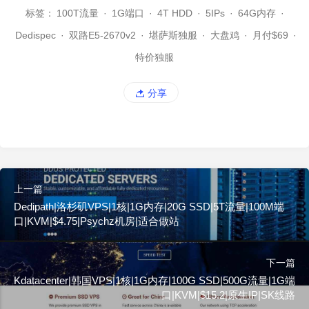
标签：
100T流量
·
1G端口
·
4T HDD
·
5IPs
·
64G内存
·
Dedispec
·
双路E5-2670v2
·
堪萨斯独服
·
大盘鸡
·
月付$69
·
特价独服
分享
上一篇
Dedipath|洛杉矶VPS|1核|1G内存|20G SSD|5T流量|100M端
口|KVM|$4.75|Psychz机房|适合做站
下一篇
Kdatacenter|韩国VPS|1核|1G内存|100G SSD|500G流量|1G端
口|KVM|$15.2|原生IP|SK线路