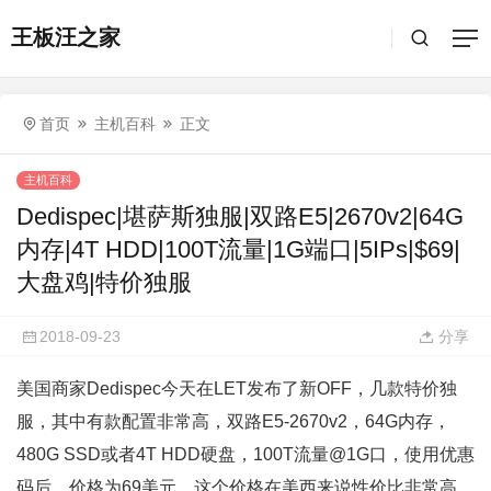
王板汪之家
首页
主机百科
正文
主机百科
Dedispec|堪萨斯独服|双路E5|2670v2|64G
内存|4T HDD|100T流量|1G端口|5IPs|$69|
大盘鸡|特价独服
2018-09-23
分享
美国商家Dedispec今天在LET发布了新OFF，几款特价独
服，其中有款配置非常高，双路E5-2670v2，64G内存，
480G SSD或者4T HDD硬盘，100T流量@1G口，使用优惠
码后，价格为69美元，这个价格在美西来说性价比非常高