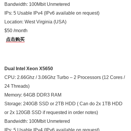
Bandwidth: 100Mbit Unmetered
IPs: 5 Usable IPv4 (IPv6 available on request)
Location: West Virginia (USA)
$50 /month
点击购买
Dual Intel Xeon X5650
CPU: 2.66Ghz / 3.06Ghz Turbo – 2 Processors (12 Cores /
24 Threads)
Memory: 64GB DDR3 RAM
Storage: 240GB SSD or 2TB HDD ( Can do 2x 1TB HDD
or 2x 120GB SSD if requested in order notes)
Bandwidth: 100Mbit Unmetered
IPs: 5 Usable IPv4 (IPv6 available on request)