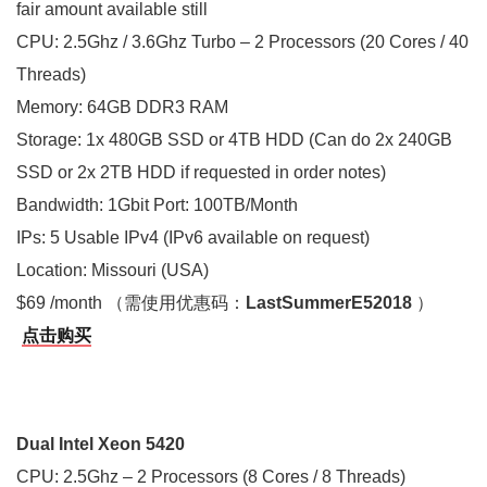
fair amount available still
CPU: 2.5Ghz / 3.6Ghz Turbo – 2 Processors (20 Cores / 40
Threads)
Memory: 64GB DDR3 RAM
Storage: 1x 480GB SSD or 4TB HDD (Can do 2x 240GB
SSD or 2x 2TB HDD if requested in order notes)
Bandwidth: 1Gbit Port: 100TB/Month
IPs: 5 Usable IPv4 (IPv6 available on request)
Location: Missouri (USA)
$69 /month （需使用优惠码：
LastSummerE52018
）
点击购买
Dual Intel Xeon 5420
CPU: 2.5Ghz – 2 Processors (8 Cores / 8 Threads)