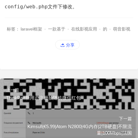
config/web.php
文件下修改。
标签：
laravel框架
·
一款基于
·
在线影视应用
·
的
·
萌音影视
分享
上一篇
ThinkPad新用户注册抽随机微信红包
下一篇
Kimsufi|€5.99|Atom N2800|4G内存|2TB硬盘|不限流
量|100Mbps|法国