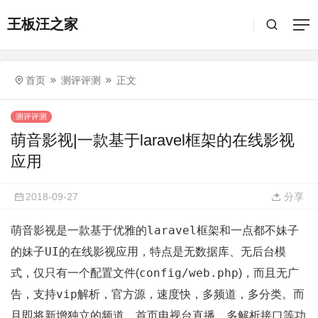
王板汪之家
首页
测评评测
正文
测评评测
萌音影视|一款基于laravel框架的在线影视
应用
2018-09-27
分享
laravel
萌音影视是一款基于优雅的
框架和一点都不妹子
妹子UI
的
的在线影视应用，特点是无数据库、无后台模
config/web.php
式，仅只有一个配置文件(
)，而且无广
vip
告，支持
解析，官方源，速度快，多频道，多分类。而
且即将新增独立的频道、首页电视台直播、多解析接口等功