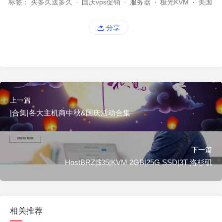
标签：
买多久送多久
·
国庆vps促销
·
服务器
·
极光KVM
·
美国
分享
上一篇
|合集|各大主机商中秋&国庆活动合集
下一篇
HostBRZ|$35|KVM 2GB|25G SSD|3T 洛杉矶
相关推荐