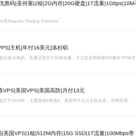
ps|优惠码|圣何塞|2核|2G内存|20G硬盘|1T流量|1Gbps|10
是Majestic Hosting Solutions …
VPS|主机|年付16美元|洛杉矶
场还是比较火热的，主要还是在于价格低廉，不过在后期商家对#廉价VPS#
香港VPS|美国VPS|美国高防|月付13元
亚瑟云#成立于2019年，主要提供#香港#、美国等节点云主机业务，官网采用 …
码|美国VPS|1核|512M内存|15G SSD|1T流量|100Mbps带