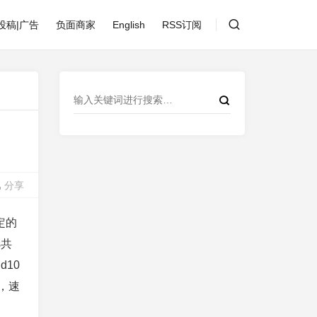
投稿|广告
负面商家
English
RSS订阅
分享
定的
s共
10
，速