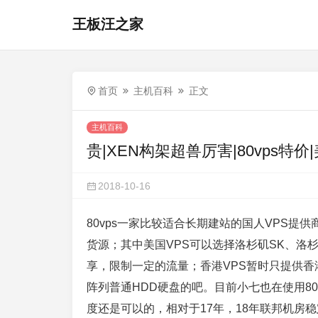
王板汪之家
首页
主机百科
正文
主机百科
贵|XEN构架超兽厉害|80vps特价
2018-10-16
80vps一家比较适合长期建站的国人VPS提
货源；其中美国VPS可以选择洛杉矶SK、洛杉
享，限制一定的流量；香港VPS暂时只提供香港
阵列普通HDD硬盘的吧。目前小七也在使用8
度还是可以的，相对于17年，18年联邦机房