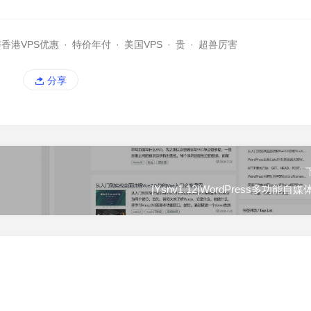
香港VPS优惠
·
特价年付
·
美国VPS
·
贵
·
超兽厉害
分享
|Ysnv1.12|WordPress多功能自