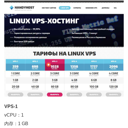
VPS-1
vCPU：1
内存：1 GB