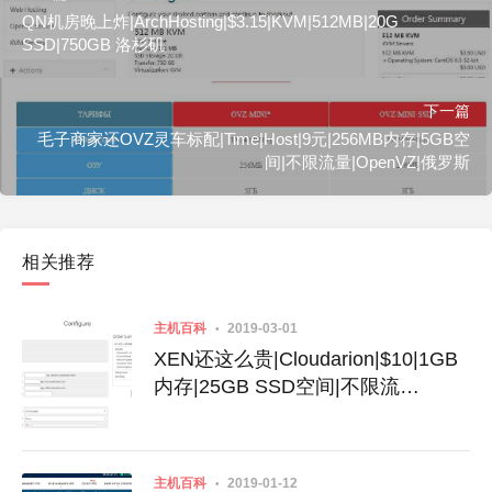
QN机房晚上炸|ArchHosting|$3.15|KVM|512MB|20G
SSD|750GB 洛杉矶
下一篇
毛子商家还OVZ灵车标配|Time|Host|9元|256MB内存|5GB空
间|不限流量|OpenVZ|俄罗斯
相关推荐
主机百科
2019-03-01
XEN还这么贵|Cloudarion|$10|1GB
内存|25GB SSD空间|不限流
量|100Mbps|Xen|洛杉矶|德国|瑞士|
俄罗斯
主机百科
2019-01-12