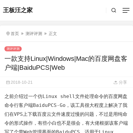
王板汪之家
首页
测评评测
正文
测评评测
一款支持Linux|Windows|Mac的百度网盘客
户端|BaiduPCS|Web
2018-10-21
分享
Linux shell
之前介绍过一个仿
文件处理命令的百度网盘
BaiduPCS-Go
命令行客户端
，该工具很大程度上解决了我
VPS
们在
上下载百度云文件速度过慢的问题，不过是用纯命
令的形式操作，有些小白也不是很会，有大佬根据该客户端
Web
BaiduPCS
Linux
写了个带
管理界面的
，适用于
、