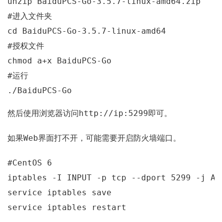
#
进入文件夹
#
授权文件
#
运行
./BaiduPCS-Go
http://ip:5299
然后使用浏览器访问
即可。
Web
如果
界面打不开，可能需要开启防火墙端口。
#CentOS 6
iptables
 -I INPUT -p tcp --dport 
5299
 -j AC
service iptables save

service iptables restart
