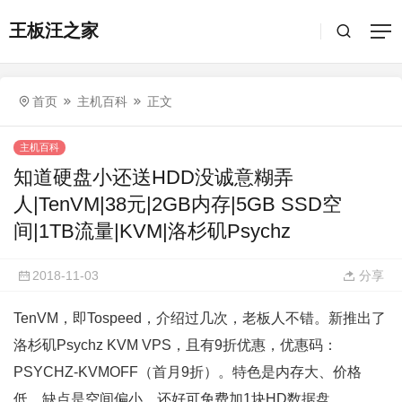
王板汪之家
首页
主机百科
正文
主机百科
知道硬盘小还送HDD没诚意糊弄
人|TenVM|38元|2GB内存|5GB SSD空
间|1TB流量|KVM|洛杉矶Psychz
2018-11-03
分享
TenVM，即Tospeed，介绍过几次，老板人不错。新推出了
洛杉矶Psychz KVM VPS，且有9折优惠，优惠码：
PSYCHZ-KVMOFF（首月9折）。特色是内存大、价格
低，缺点是空间偏小，还好可免费加1块HD数据盘。