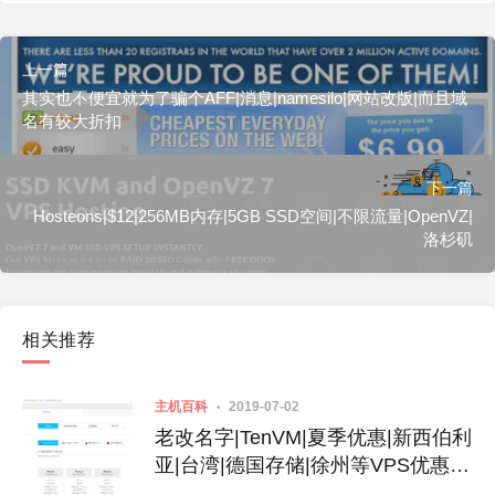
上一篇
其实也不便宜就为了骗个AFF|消息|namesilo|网站改版|而且域
名有较大折扣
下一篇
Hosteons|$12|256MB内存|5GB SSD空间|不限流量|OpenVZ|
洛杉矶
相关推荐
主机百科
2019-07-02
老改名字|TenVM|夏季优惠|新西伯利
亚|台湾|德国存储|徐州等VPS优惠|
性价比不错