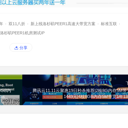
年
·
双11八折
·
新上线洛杉矶PEER1高速大带宽方案
·
标准互联
·
洛杉矶PEER1机房测试IP
分享
4GB内
腾讯云11.11云聚惠19日秒杀推荐|2核8G内存5M带
ts
1449元|4核8GB内存5M带宽1年13