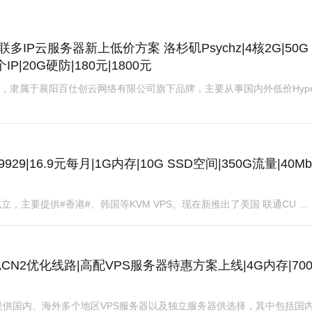
IP云服务器新上低价方案 洛杉矶Psychz|4核2G|50G
个IP|20G硬防|180元|1800元
，隶属于襄阳百仕创云网络有限公司旗下品牌，主要从事国内外低价Hyper
929|16.9元每月|1G内存|10G SSD空间|350G流量|40Mb
年成立，主要提供#香港#、韩国等KVM VPS。现在新推出了美国 联通CU …
CN2优化线路|高配VPS服务器特惠方案上线|4G内存|70
供国内、海外多个地区VPS服务器以及独立服务器供选择，其中包括国内