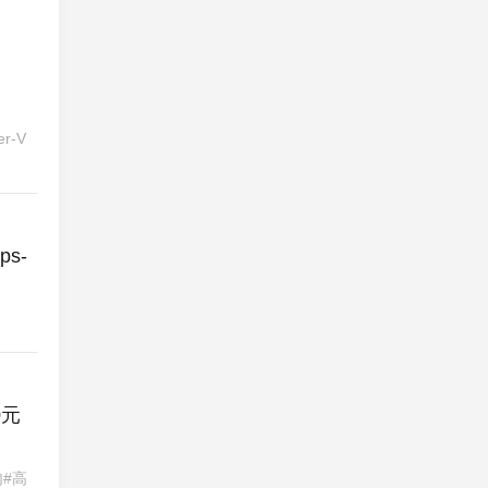
-V
ps-
0元
#高