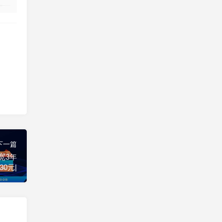
下一篇
宽3年
30元|