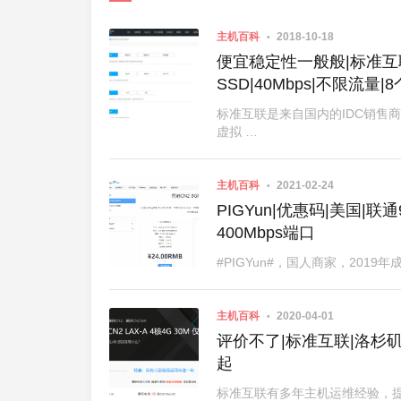
主机百科
2018-10-18
便宜稳定性一般般|标准互联多
SSD|40Mbps|不限流量|8
标准互联是来自国内的IDC销售商
虚拟 …
主机百科
2021-02-24
PIGYun|优惠码|美国|联通9
400Mbps端口
#PIGYun#，国人商家，2019
主机百科
2020-04-01
评价不了|标准互联|洛杉矶
起
标准互联有多年主机运维经验，提