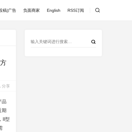
投稿|广告
负面商家
English
RSS订阅
宽方
分享
产品
近期
II型
需