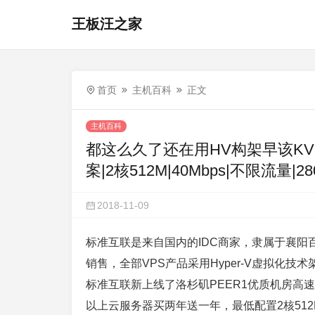
王板汪之家
首页
主机百科
正文
主机百科
都这么久了还在用HV构架早该KV
案|2核512M|40Mbps|不限流量|
2018-11-09
标准互联是来自国内的IDC商家，隶属于襄
销售，全部VPS产品采用Hyper-V虚拟化
标准互联新上线了洛杉矶PEER1优质机房高
以上云服务器买两年送一年，最低配置2核512M