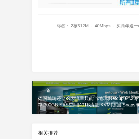
标签：
2核512M
·
40Mbps
·
买两年送一
上一篇
德国鸡鸡还这么大流量只能当地玩|Netcup|€4.29|
存|300GB SAS空间|40TB流量|KVM|德国|Snapsho
相关推荐