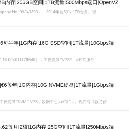
2MB内存|256GB空间|1TB流量|500Mbps端口|OpenVZ
ny No. 09243303），2014年被SYN LTD合并。现 …
|€6每半年|1G内存|16G SSD空间|1T流量|10Gbps端
W: NL004011179B49），主要提供#VPS#、#独立服务 …
惠码|€6每年|1G内存|10G NVME硬盘|1T流量|1Gbps端
外#商家，主要提供#KVM# VPS，数据中心为#荷兰#。现在有几款特价 …
€5.62每月|2核|1G内存|25G空间|1T流量|250Mbps端