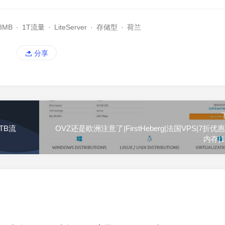
8MB
·
1T流量
·
LiteServer
·
存储型
·
荷兰
分享
0TB流
OVZ还是欧洲注意了|FirstHeberg|法国VPS|7折优惠
内存|1