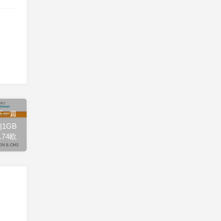
下一篇
|1GB
.74欧