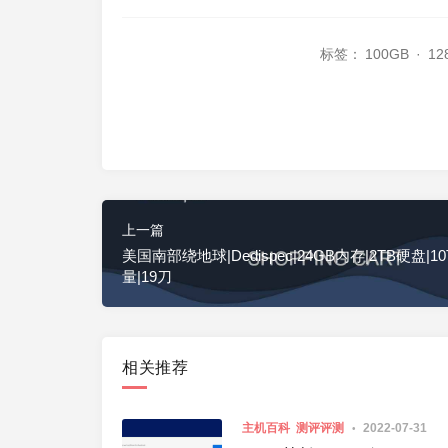
标签：
100GB
·
12
上一篇
美国南部绕地球|Dedispec|24GB内存|2TB硬盘|1
量|19刀
相关推荐
主机百科
测评评测
2022-07-31