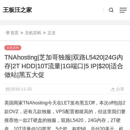
王板汪之家
首页
主机百科
正文
主机百科
TNAhosting|芝加哥独服|双路L5420|24G内
存|2T HDD|10T流量|1G端口|5 IP|$20|适合
做站|黑五大促
2018-11-25
分享
美国商家TNAhosting今天在LET发布黑五Off，本次off包括2
款OVZ，还有几款独服，VPS配置都挺高的，但这里我们要
推荐他一款2T硬盘的独服，双路L5420，24G内存，2T硬
盘，10T流量@1G带宽，5个IP，有IPMI，月付20美元。机