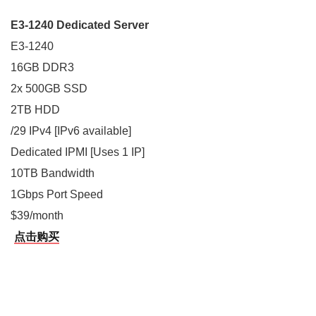
E3-1240 Dedicated Server
E3-1240
16GB DDR3
2x 500GB SSD
2TB HDD
/29 IPv4 [IPv6 available]
Dedicated IPMI [Uses 1 IP]
10TB Bandwidth
1Gbps Port Speed
$39/month
点击购买