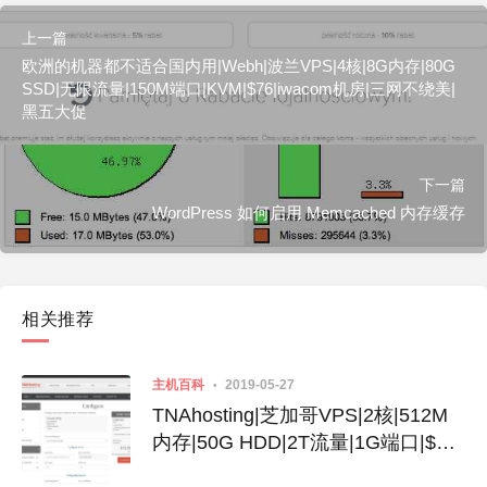
上一篇
欧洲的机器都不适合国内用|Webh|波兰VPS|4核|8G内存|80G
SSD|无限流量|150M端口|KVM|$76|iwacom机房|三网不绕美|
黑五大促
下一篇
WordPress 如何启用 Memcached 内存缓存
相关推荐
主机百科
2019-05-27
TNAhosting|芝加哥VPS|2核|512M
内存|50G HDD|2T流量|1G端口|$15|
适合做站