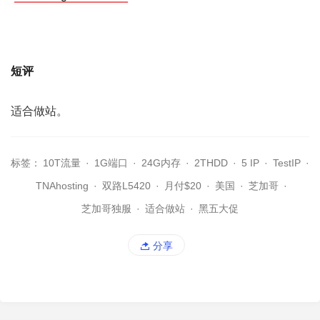
短评
适合做站。
标签：
10T流量
·
1G端口
·
24G内存
·
2THDD
·
5 IP
·
TestIP
·
TNAhosting
·
双路L5420
·
月付$20
·
美国
·
芝加哥
·
芝加哥独服
·
适合做站
·
黑五大促
分享