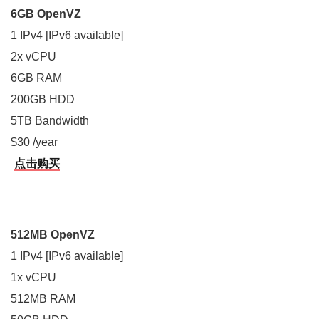
6GB OpenVZ
1 IPv4 [IPv6 available]
2x vCPU
6GB RAM
200GB HDD
5TB Bandwidth
$30 /year
点击购买
512MB OpenVZ
1 IPv4 [IPv6 available]
1x vCPU
512MB RAM