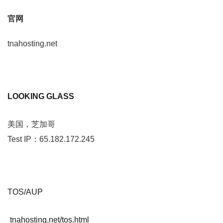
官网
tnahosting.net
LOOKING GLASS
美国，芝加哥
Test IP：65.182.172.245
TOS/AUP
tnahosting.net/tos.html