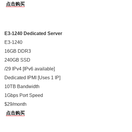
点击购买
E3-1240 Dedicated Server
E3-1240
16GB DDR3
240GB SSD
/29 IPv4 [IPv6 available]
Dedicated IPMI [Uses 1 IP]
10TB Bandwidth
1Gbps Port Speed
$29/month
点击购买