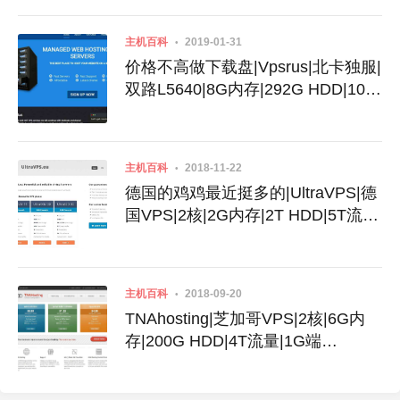
主机百科
2019-01-31
价格不高做下载盘|Vpsrus|北卡独服|
双路L5640|8G内存|292G HDD|10T
流量|1G端口|$20|5 IP|做站|特价独
服
主机百科
2018-11-22
德国的鸡鸡最近挺多的|UltraVPS|德
国VPS|2核|2G内存|2T HDD|5T流
量|1G端口|KVM|€10|稳定的好机房|
大盘鸡|黑五大促
主机百科
2018-09-20
TNAhosting|芝加哥VPS|2核|6G内
存|200G HDD|4T流量|1G端
口|OVZ|$5|内存和硬盘都比较大|适
合做站