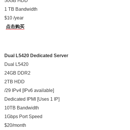
50GB HDD
1 TB Bandwidth
$10 /year
点击购买
Dual L5420 Dedicated Server
Dual L5420
24GB DDR2
2TB HDD
/29 IPv4 [IPv6 available]
Dedicated IPMI [Uses 1 IP]
10TB Bandwidth
1Gbps Port Speed
$20/month