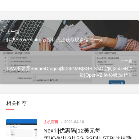
上一篇
解决ServerStatus云探针无法获取硬盘信息一例
下一篇
OVz不要买SecureDragon|$12|64MB|3GB SSD空间|250GB流
量|OpenVZ|洛杉矶|波特兰
相关推荐
主机百科
2021-04-16
Nexril|优惠码|12美元每
年|KVM|1G|15G SSD|1.5TB|达拉斯