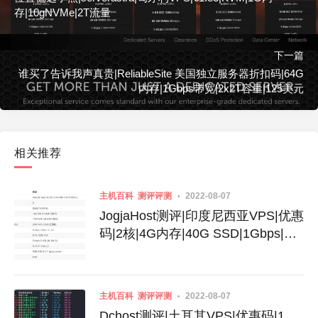
存|10gNVMe|2T流量
下一篇
谁买了告诉我声真贵|ReliableSite 美国独立服务器折扣码|64G
内存|1Gbps带宽|2x2T容量|125美元
相关推荐
主机百科
测评评测
2022-08-07
JogjaHost测评|印度尼西亚VPS|优惠
码|2核|4G内存|40G SSD|1Gbps|不
限流量|月付32美元
主机百科
测评评测
2022-08-07
Dchost测评|土耳其VPS|优惠码|1