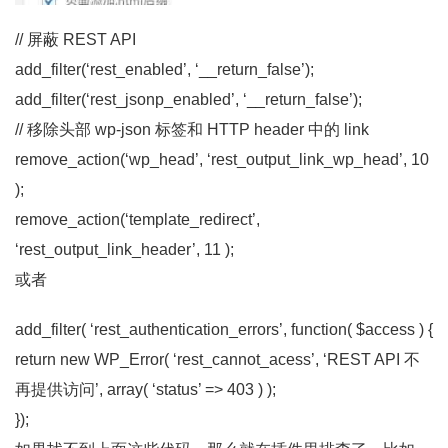
// 屏蔽 REST API
add_filter(‘rest_enabled’, ‘__return_false’);
add_filter(‘rest_jsonp_enabled’, ‘__return_false’);
// 移除头部 wp-json 标签和 HTTP header 中的 link
remove_action(‘wp_head’, ‘rest_output_link_wp_head’, 10
);
remove_action(‘template_redirect’,
‘rest_output_link_header’, 11 );
或者
add_filter( ‘rest_authentication_errors’, function( $access ) {
return new WP_Error( ‘rest_cannot_acess’, ‘REST API 不
再提供访问’, array( ‘status’ => 403 ) );
});