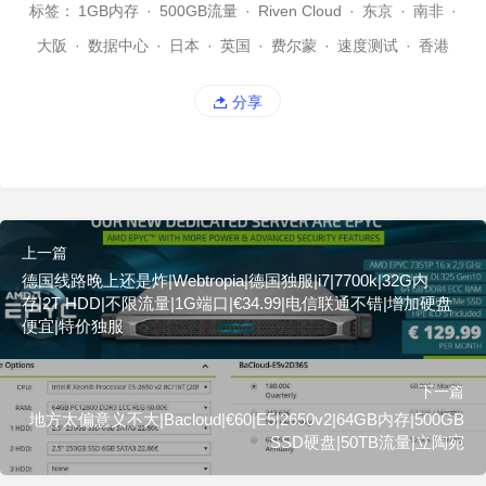
标签：
1GB内存
·
500GB流量
·
Riven Cloud
·
东京
·
南非
·
大阪
·
数据中心
·
日本
·
英国
·
费尔蒙
·
速度测试
·
香港
分享
上一篇
德国线路晚上还是炸|Webtropia|德国独服|i7|7700k|32G内
存|2T HDD|不限流量|1G端口|€34.99|电信联通不错|增加硬盘
便宜|特价独服
下一篇
地方太偏意义不大|Bacloud|€60|E5|2650v2|64GB内存|500GB
SSD硬盘|50TB流量|立陶宛