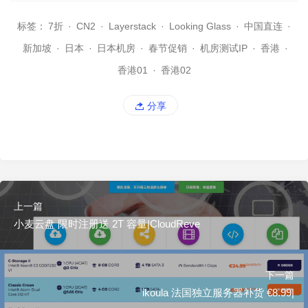
标签：
7折
·
CN2
·
Layerstack
·
Looking Glass
·
中国直连
·
新加坡
·
日本
·
日本机房
·
春节促销
·
机房测试IP
·
香港
·
香港01
·
香港02
分享
上一篇
小麦云盘 限时注册送 2T 容量|CloudReve
下一篇
ikoula 法国独立服务器补货 €8.99|