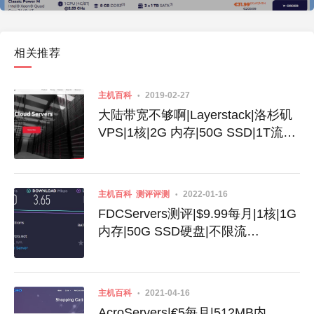
相关推荐
主机百科
2019-02-27
大陆带宽不够啊|Layerstack|洛杉矶
VPS|1核|2G 内存|50G SSD|1T流
量|1G端口|$6.18|KVM|香港IP|电信
移动走CN2|三网回程CN2
主机百科
测评评测
2022-01-16
FDCServers测评|$9.99每月|1核|1G
内存|50G SSD硬盘|不限流
量|100Mbps端口|KVM|香港|日本|新
加坡
主机百科
2021-04-16
AcroServers|€5每月|512MB内