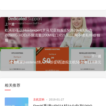
上一篇
欧洲那嘎达|Host|expert|罗马尼亚独服|E5|2620v4|32G内
存|500G HDD|不限流量|200M端口|€59.31|三网不绕美|特价独
服
下一篇
渣渣商家|hostens|情人节5折促销|虚拟主机5折|2年11.8美元
相关推荐
主机百科
2019-01-27