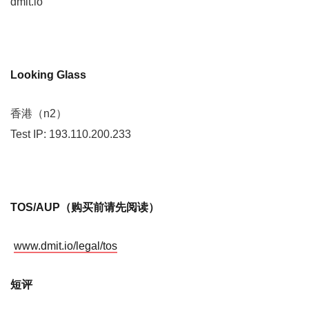
dmit.io
Looking Glass
香港（n2）
Test IP: 193.110.200.233
TOS/AUP（购买前请先阅读）
www.dmit.io/legal/tos
短评