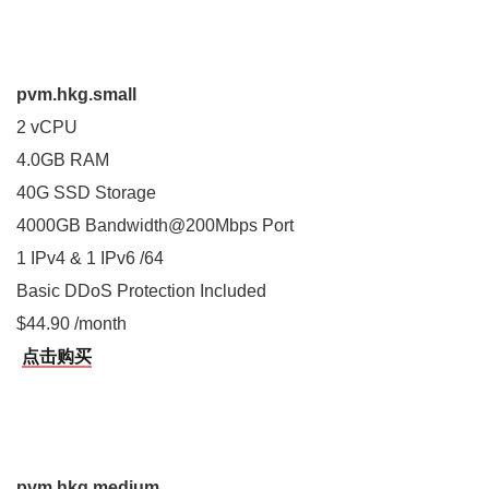
pvm.hkg.small
2 vCPU
4.0GB RAM
40G SSD Storage
4000GB Bandwidth@200Mbps Port
1 IPv4 & 1 IPv6 /64
Basic DDoS Protection Included
$44.90 /month
点击购买
pvm.hkg.medium