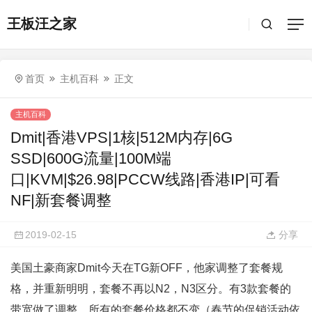
王板汪之家
首页
主机百科
正文
主机百科
Dmit|香港VPS|1核|512M内存|6G
SSD|600G流量|100M端
口|KVM|$26.98|PCCW线路|香港IP|可看
NF|新套餐调整
2019-02-15
分享
美国土豪商家Dmit今天在TG新OFF，他家调整了套餐规
格，并重新明明，套餐不再以N2，N3区分。有3款套餐的
带宽做了调整，所有的套餐价格都不变（春节的促销活动依