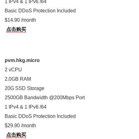
1 IPv4 & 1 IPv6 /64
Basic DDoS Protection Included
$14.90 /month
点击购买
pvm.hkg.micro
2 vCPU
2.0GB RAM
20G SSD Storage
2500GB Bandwidth @200Mbps Port
1 IPv4 & 1 IPv6 /64
Basic DDoS Protection Included
$29.90 /month
点击购买