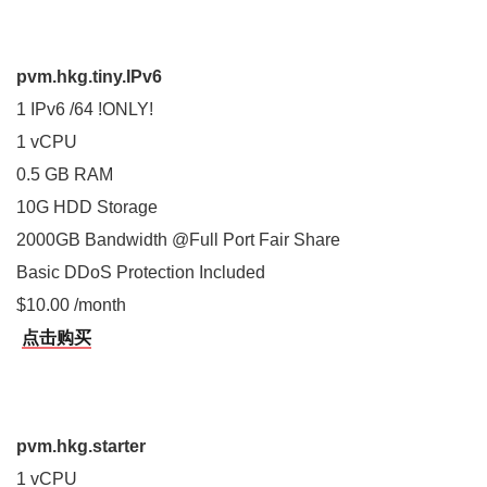
pvm.hkg.tiny.IPv6
1 IPv6 /64 !ONLY!
1 vCPU
0.5 GB RAM
10G HDD Storage
2000GB Bandwidth @Full Port Fair Share
Basic DDoS Protection Included
$10.00 /month
点击购买
pvm.hkg.starter
1 vCPU