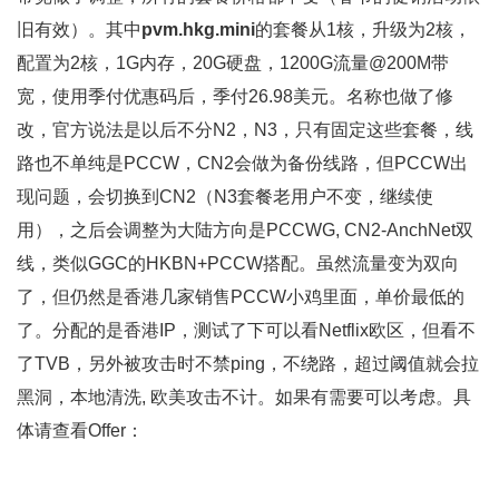
旧有效）。其中
pvm.hkg.mini
的套餐从1核，升级为2核，
配置为2核，1G内存，20G硬盘，1200G流量@200M带
宽，使用季付优惠码后，季付26.98美元。名称也做了修
改，官方说法是以后不分N2，N3，只有固定这些套餐，线
路也不单纯是PCCW，CN2会做为备份线路，但PCCW出
现问题，会切换到CN2（N3套餐老用户不变，继续使
用），之后会调整为大陆方向是PCCWG, CN2-AnchNet双
线，类似GGC的HKBN+PCCW搭配。虽然流量变为双向
了，但仍然是香港几家销售PCCW小鸡里面，单价最低的
了。分配的是香港IP，测试了下可以看Netflix欧区，但看不
了TVB，另外被攻击时不禁ping，不绕路，超过阈值就会拉
黑洞，本地清洗, 欧美攻击不计。如果有需要可以考虑。具
体请查看Offer：