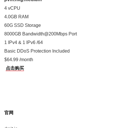
4 vCPU
4.0GB RAM
60G SSD Storage
8000GB Bandwidth@200Mbps Port
1 IPv4 & 1 IPv6 /64
Basic DDoS Protection Included
$64.99 /month
点击购买
官网