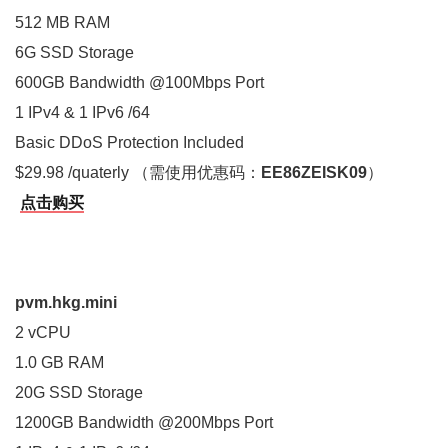
512 MB RAM
6G SSD Storage
600GB Bandwidth @100Mbps Port
1 IPv4 & 1 IPv6 /64
Basic DDoS Protection Included
$29.98 /quaterly （需使用优惠码：
EE86ZEISK09
）
点击购买
pvm.hkg.mini
2 vCPU
1.0 GB RAM
20G SSD Storage
1200GB Bandwidth @200Mbps Port