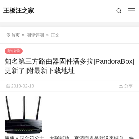
王板汪之家
首页
测评评测
正文
测评评测
知名第三方路由器固件潘多拉|PandoraBox|
更新了|附最新下载地址
2019-02-19
分享
用使人国合符分十，大强能功，爽清面界是就说来结总，件