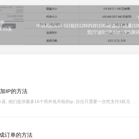
s带
中转用|OLVPS|1核|512M内存|10G硬盘|1T流量|1
.99美
宽|宁波BGP Nat VPS
器添加IP的方法
服务器, 他们提供最多16个而外免月租的ip, 仅仅只需要一次性支付1欧元 …
制生成订单的方法