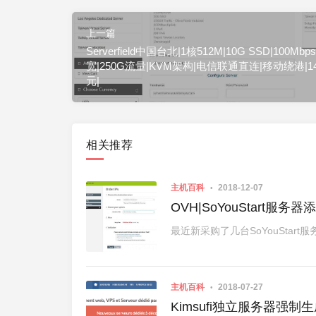
上一篇
Serverfield中国台北|1核512M|10G SSD|100Mbp
宽|250G流量|KVM架构|电信联通直连|移动绕港|14
元|
相关推荐
主机百科
2018-12-07
OVH|SoYouStart服务
最近新采购了几台SoYouStart
主机百科
2018-07-27
Kimsufi独立服务器强