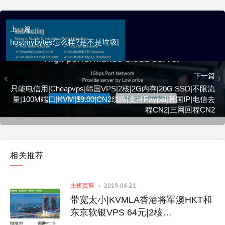
上一篇
hostmybytes怎么样?是不是垃圾|
下一篇
只能电信用|Cheapvps|韩国VPS|2核|2G内存|20G SSD|不限流
量|100M端口|KVM|$9.00|CN2线路|支持Paypal|韩国IP|电信去
程CN2|三网回程CN2
相关推荐
主机百科
2019-04-21
带宽太小|KVMLA香港将军澳HKT和
东京软银VPS 64元|2核