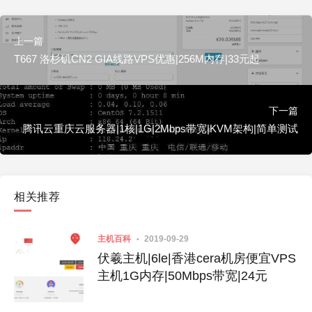
上一篇
T667 洛杉矶CN2 GIA线路VPS优惠|256M内存|33元起
下一篇
腾讯云重庆云服务器|1核|1G|2Mbps带宽|KVM架构|简单测试
相关推荐
主机百科
2019-09-29
伏羲主机|6le|香港cera机房便宜VPS
主机1G内存|50Mbps带宽|24元