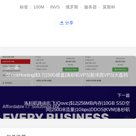
标签：
100M
·
INVS
·
俄罗斯
·
服务器
·
莫斯科
分享
上一篇
ShockHosting|$3.7|150G硬盘|洛杉矶VPS|新泽西VPS|大盘鸡
下一篇
洛杉矶路由乱飞|Qovic|$12|256MB内存|10GB SSD空
间|250GB流量|1Gbps|DDOS|KVM|洛杉矶