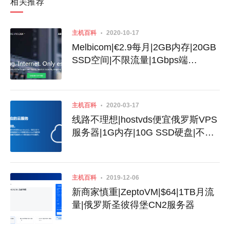
相关推荐
主机百科
2020-10-17
Melbicom|€2.9每月|2GB内存|20GB
SSD空间|不限流量|1Gbps端
口|KVM|莫斯科|荷兰|德国|保加利亚|
立陶宛
主机百科
2020-03-17
线路不理想|hostvds便宜俄罗斯VPS
服务器|1G内存|10G SSD硬盘|不限
流量|0.79美元起
主机百科
2019-12-06
新商家慎重|ZeptoVM|$64|1TB月流
量|俄罗斯圣彼得堡CN2服务器