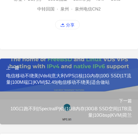
中转回国
·
泉州
·
泉州电信CN2
分享
上一篇
电信移动不绕美|Vds6|意大利VPS|1核|1G内存|10G SSD|1T流
量|100M端口|KVM|$2.49|电信移动不绕美|适合做站
下一篇
10G口跑不到|SpectraIP|€5|1GB内存|30GB SSD空间|1TB流
量|10Gbsp|KVM|荷兰