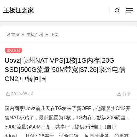
王板汪之家
首页
主机百科
正文
主机百科
Uovz|泉州NAT VPS|1核|1G内存|20G
SSD|500G流量|50M带宽|$7.26|泉州电信
CN2|中转回国
2019-08-18
分享
国内商家Uovz前几天在TG发来了新OFF，他家泉州CN2开
售NAT小鸡了，最低配置为1核，1G内存，默认20G硬盘，
500G流量@50M带宽，共享IP，提供5个端口（自带
ddns），月付7.26美元，适合中转 、回国等业务。如果有