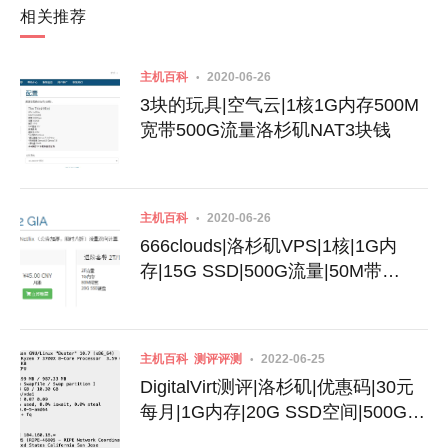
相关推荐
主机百科
2020-06-26
3块的玩具|空气云|1核1G内存500M
宽带500G流量洛杉矶NAT3块钱
主机百科
2020-06-26
666clouds|洛杉矶VPS|1核|1G内
存|15G SSD|500G流量|50M带
宽|KVM|$5.66|电信移动GIA CN2|可
看Netflix|端午节促销
主机百科
测评评测
2022-06-25
DigitalVirt测评|洛杉矶|优惠码|30元
每月|1G内存|20G SSD空间|500G流
量|200Mbps端口|KVM|三网9929