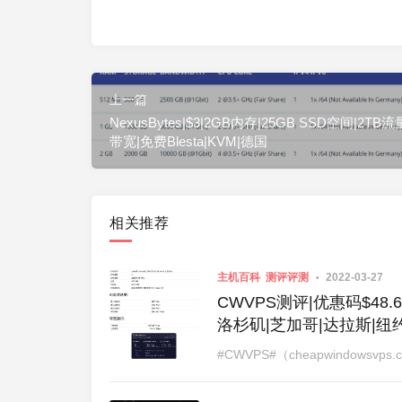
上一篇
NexusBytes|$3|2GB内存|25GB SSD空间|2TB流
带宽|免费Blesta|KVM|德国
相关推荐
主机百科
测评评测
2022-03-27
CWVPS测评|优惠码$48.6
洛杉矶|芝加哥|达拉斯|纽
#CWVPS#（cheapwindow