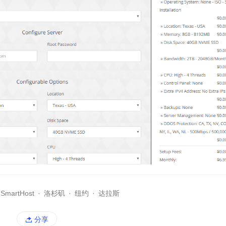
SmartHost
·
洛杉矶
·
纽约
·
达拉斯
分享