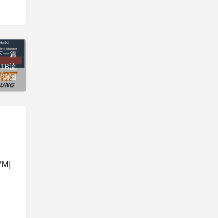
下一篇
3TB流
M|德国
M|