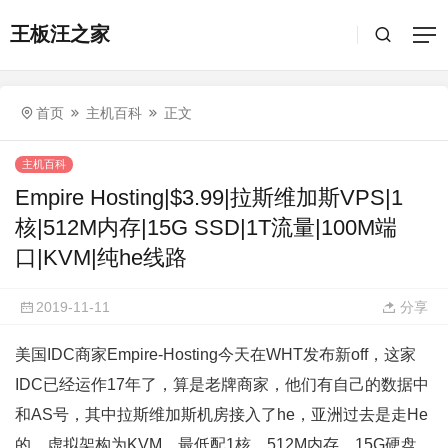
王板汪之家
首页
主机百科
正文
主机百科
Empire Hosting|$3.99|拉斯维加斯VPS|1
核|512M内存|15G SSD|1T流量|100M端
口|KVM|纯he线路
2019-11-11
分享
美国IDC商家Empire-Hosting今天在WHT发布新off，这家
IDC已经运作17年了，算是老牌商家，他们有自己的数据中
和AS号，其中拉斯维加斯机房接入了he，亚洲过去是走He
的，虚拟架构为KVM，最低配1核，512M内存，15G硬盘，