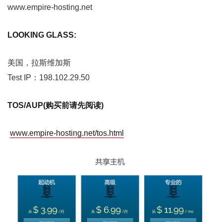
www.empire-hosting.net
LOOKING GLASS:
美国，拉斯维加斯
Test IP：198.102.29.50
TOS/AUP(购买前请先阅读)
www.empire-hosting.net/tos.html