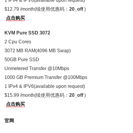
1 IPv4 & IPV6(available upon request)
$12.79 /month(续使用优惠码：
20_off
)
点击购买
KVM Pure SSD 3072
2 Cpu Cores
3072 MB RAM(4096 MB Swap)
50GB Pure SSD
Unmetered Transfer @10Mbps
1000 GB Premium Transfer @100Mbps
1 IPv4 & IPV6(available upon request)
$15.99 /month(续使用优惠码：
20_off
)
点击购买
官网